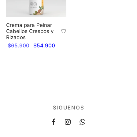
Crema para Peinar
Cabellos Crespos y
Rizados
Original
Current
$
65.900
$
54.900
price
price is:
was:
$54.900.
$65.900.
SIGUENOS